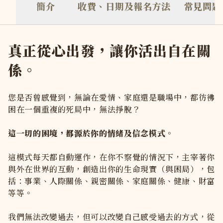
簡介
收費、日期及報名方法
常見問題
上課地點在心地 Vijnana 於銅鑼灣自設的療癒中心，離時代廣
上課要穿甚麼衣服？
請穿著寬鬆自在的衣服，方便躺下或盤坐 請避免穿著過鬆或過
如何報名？
真正從心出發，讓你活出自在關
心地 Vijnana 的課堂和服務都採用預約制，如想報名，你可以
係。
我已透過網站付款，何時才知道報名成功？
於網站成功付款後，你會立即收到報名確認電郵。 客服人員亦會於 4
您是否曾感覺到，無論在愛情、家庭還是職場中，都彷彿
困在一個重複的死局中，無法掙脫？
這一切的困境，都源於你的情緒及信念模式。
這模式每天都自動運作，在你不察覺的情況下，主宰著你
與外在世界的互動，創造出你的生命現實（與困局），包
括：事業、人際關係、親密關係、家庭關係、健康、財富
等等。
我們無法改變過去，但可以改變自己感受過去的方式，從