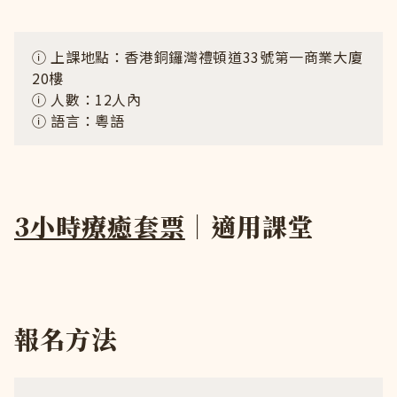
ⓘ 上課地點：香港銅鑼灣禮頓道33號第一商業大廈
20樓
ⓘ 人數：12人內
ⓘ 語言：粵語
3小時療癒套票
｜適用課堂
報名方法