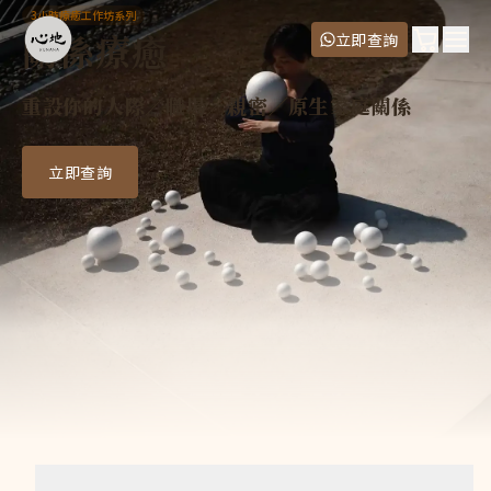
關係療癒
3小時療癒工作坊系列
您是否曾感覺到，無論在愛情、家庭還是職場中，都彷彿困在一個
關係療癒
購物車
立即查詢
導師
Ope
Mei Leung
重設你的人際／職場／親密／原生家庭關係
價錢
正價
:
$980
二人同行
:
$1,760
立即查詢
三堂套票
:
$2,400
五堂套票
:
$3,600
常見問題
3小時療癒系列套票，有哪些課堂適用？
套票適用於所有 3小時療癒工作坊系列課堂，主題包括： 氣功
3小時療癒工作坊系列，套票有效期多長？
有效期：購買後須於6個月內用完，逾期作廢。
報名後，可以更改場次嗎？
開課3天前，免費改期；如需改期，請 WhatsApp +852 6
購買套票的話，需要一次過決定報名的主題和場次嗎？
不需要。 你可以先選第一堂你想報的主題、場次和套票類型，加入
上課地點在哪裡？