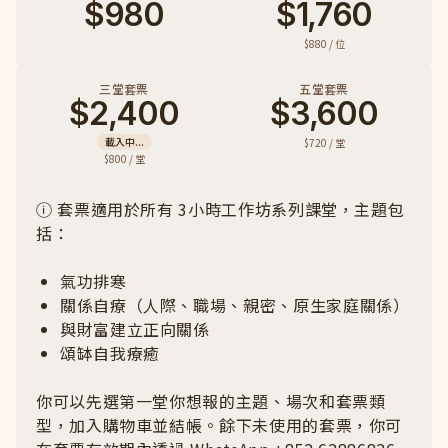
$980
$1,760
$880 / 位
三堂套票
五堂套票
$2,400
$3,600
載入中...
$720 / 堂
$800 / 堂
ⓘ 套票適用於所有 3小時工作坊系列課堂，主題包
括：
氣功排寒
關係自療（人際、職場、親密、原生家庭關係）
與財富建立正向關係
頌缽自我療癒
你可以先選第一堂你想報的主題、場次和套票類
型，加入購物車並結帳。餘下未使用的套票，你可