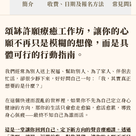
簡介
收費、日期及報名方法
常見問題
上課地點在心地 Vijnana 於銅鑼灣自設的療癒中心，離時代廣
上課要穿甚麼衣服？
請穿著寬鬆自在的衣服，方便躺下或盤坐 請避免穿著過鬆或過
如何報名？
頌缽許願療癒工作坊，讓你的心
心地 Vijnana 的課堂和服務都採用預約制，如想報名，你可以
願不再只是模糊的想像，而是具
我已透過網站付款，何時才知道報名成功？
於網站成功付款後，你會立即收到報名確認電郵。 客服人員亦會於 4
體可行的行動指南。
我們經常為別人送上祝福、幫助別人、為了家人、伴侶去
忙活，卻很少靜下來，好好問自己一句：「我，其實真正
想要的是什麼？」
在這個快速而混亂的世界裡，如果你不先為自己定立身心
健康的方向，那你的生活只會愈走愈偏，愈活愈累，導致
身心俱疲——最終不知自己為誰而活。
這是一堂讓你回到自己、定下新方向的聲音療癒課。透過