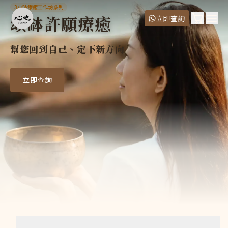
頌缽許願療癒
3小時療癒工作坊系列
頌缽許願療癒工作坊是一堂讓你回到自己、定下新方向的聲音療
頌缽許願療癒
購物車
立即查詢
導師
Ope
Cat Yu
幫您回到自己、定下新方向
價錢
正價
:
$980
二人同行
:
$1,760
立即查詢
三堂套票
:
$2,400
五堂套票
:
$3,600
常見問題
3小時療癒系列套票，有哪些課堂適用？
套票適用於所有 3小時療癒工作坊系列課堂，主題包括： 氣功
3小時療癒工作坊系列，套票有效期多長？
有效期：購買後須於6個月內用完，逾期作廢。
報名後，可以更改場次嗎？
開課3天前，免費改期；如需改期，請 WhatsApp +852 6
購買套票的話，需要一次過決定報名的主題和場次嗎？
不需要。 你可以先選第一堂你想報的主題、場次和套票類型，加入
上課地點在哪裡？