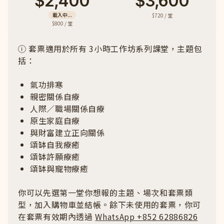
$2,400
$3,600
載入中...
$720 / 堂
$800 / 堂
ⓘ 套票適用於所有 3小時工作坊系列課堂，主題包
括：
氣功排寒
親密關係自療
人際／職場關係自療
原生家庭自療
與財富建立正向關係
頌缽自我療癒
頌缽許願療癒
頌缽與寵物療癒
你可以先選第一堂你想報的主題、場次和套票類
型，加入購物車並結帳。餘下未使用的套票，你可
在套票有效期內透過
WhatsApp +852 62886826