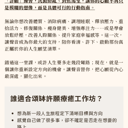
「許願」練習，沉澱紛亂、對焦渴望，讓你的心願不再只
是模糊的想像，而是具體可行的行動指南。
無論你想改善體質、消除病痛、調理睡眠、釋放壓力、重
拾活力、修復關係、瘦身健美、增強專注力……或是學會
放鬆紓壓，改善人際關係、提升家庭幸福感等。這一次，
讓聲音成為你最大的支持，陪你看清、許下、啟動那份真
正屬於你的人生願望清單。
錯過這一堂課，或許人生要多走幾段彎路；現在，就是一
個讓你重新設定方向的機會。讓聲音替你，把心願從內心
最深處，顯化出來。
誰適合頌缽許願療癒工作坊？
想為新一段人生旅程定下清晰目標與方向
感覺自己做了很多事，卻不確定是否走在想要的
路上