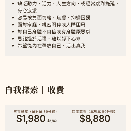
缺乏動力、活力、人生方向，或經常感到拖延、
身心疲憊
容易被負面情緒、焦慮、抑鬱困擾
面對家庭、親密關係或人際困局
對自己身體不自信或有身體厭惡感
思緒過於活躍、難以靜下心來
希望從內在釋放自己、活出真我
自我探索｜收費
首次試堂（單對單 90分鐘）
四堂套票（單對單 90分鐘）
$1,980
$8,880
$2,680