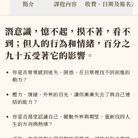
簡介
課程內容
收費、日期及報名方
上課地點在心地 Vijnana 於銅鑼灣自設的療癒中心，離時代廣
上課要穿甚麼衣服？
請穿著寬鬆自在的衣服，方便躺下或盤坐 請避免穿著過鬆或過
潛意識，憶不起，摸不著，看不
到；但人的行為和情緒，百分之
九十五受著它的影響。
你是否常常感到迷失、困惑、在日常裡找不到前進的
動力？
壓力、情緒、外界的目光，讓你漸漸失去了與自己連
結的能力？
你是否渴望認識自己，擺脫外界與期望，重新找回人
生的方向與熱情？