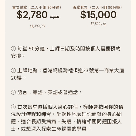
首次試堂（二人小組 90分鐘）
五堂套票（二人小組 90分鐘）
$2,780
$15,000
$3,680
$7,500 / 位
$1,390 / 位
ⓘ 每堂 90分鐘，上課日期及時間按個人需要預約
安排。
ⓘ 上課地點：香港銅鑼灣禮頓道33號第一商業大廈
20樓。
ⓘ 語言：粵語、英語或普通話。
ⓘ 首次試堂包括個人身心評估，導師會按照你的情
況設計療程和練習，針對性地處理你面對的身心問
題，適合長期受病痛、失眠、情緒相關問題困擾人
士，或想深入探索生命課題的學員。