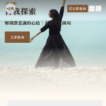
自我探索
私人療癒
潛意識，憶不起，摸不著，看不到；但人的行為和情緒，百分之九
自我探索
購物車
立即查詢
導師
Ope
Mei Leung
解開潛意識的心結｜走出人生困局
價錢
首次試堂（單對單 90分鐘）
:
$1,980
(原價 $2,680)
四堂套票（單對單 90分鐘）
:
$8,880
立即查詢
首次試堂（二人小組 90分鐘）
:
$2,780
(原價 $3,680)
五堂套票（二人小組 90分鐘）
:
$15,000
常見問題
私人療癒課與班組療癒課有甚麼分別？
私人療癒課有以下優點： 日期時間較彈性，可按學員需求預約
私人療癒課可以預約哪些時段？
平日及周末、日間及晚上皆可供預約 預約最早上午11時開始，最晚
預約私人療癒課後，可以更改時間嗎？
可以！請留意以下私人療癒課更改政策： 開課 24小時前，免費改
如何報名？
心地 Vijnana 的課堂和服務都採用預約制，如想報名，你可以
上課地點在哪裡？