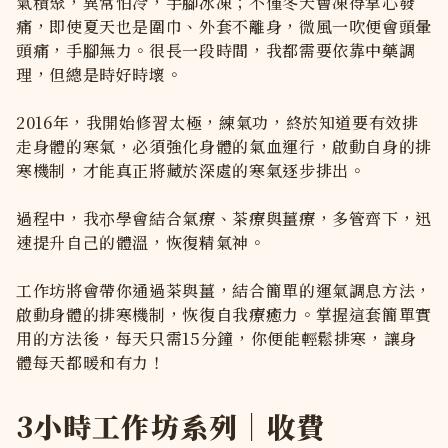
氣積聚，異常怕冷，手腳冰凍；不僅冬天會凍得掌心發
痛，即使夏天也是圍巾、外套不離身，微風一吹便會頭暈
頭痛，手腳無力。很長一段時間，我都需要依靠中藥調
理，但總是時好時壞。
2016年，我開始修習太極，練氣功，終於知道要有效排
走身體的寒氣，必須強化身體的氣血運行，啟動自身的排
寒機制，才能真正將藏於深處的寒氣逐步排出。
過程中，我亦學會結合氣療、茶療與薑療，多管齊下，迅
速提升自己的體溫，恢復精氣神。
工作坊將會帶你通過茶與薑，結合簡單的運氣調息方法，
啟動身體的排寒機制，恢復自我療癒力。掌握這套簡單實
用的方法後，每天只需15分鐘，你便能輕鬆排寒，讓身
體每天都暖和有力！
3小時工作坊系列｜收費