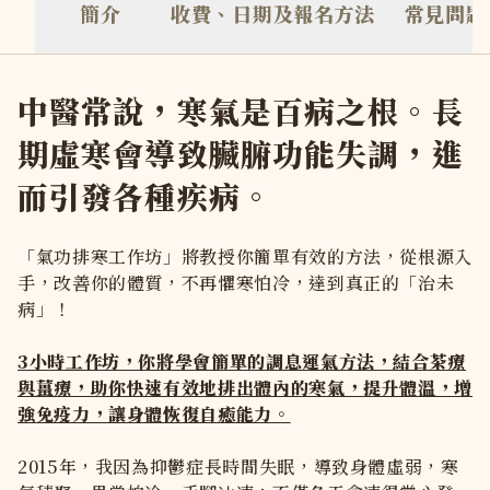
簡介
收費、日期及報名方法
常見問題
上課地點在心地 Vijnana 於銅鑼灣自設的療癒中心，離時代廣
上課要穿甚麼衣服？
請穿著寬鬆自在的衣服，方便躺下或盤坐 請避免穿著過鬆或過
如何報名？
中醫常說，寒氣是百病之根。長
心地 Vijnana 的課堂和服務都採用預約制，如想報名，你可以
期虛寒會導致臟腑功能失調，進
我已透過網站付款，何時才知道報名成功？
於網站成功付款後，你會立即收到報名確認電郵。 客服人員亦會於 4
而引發各種疾病。
「氣功排寒工作坊」將教授你簡單有效的方法，從根源入
手，改善你的體質，不再懼寒怕冷，達到真正的「治未
病」！
3小時工作坊，你將學會簡單的調息運氣方法，結合茶療
與薑療，助你快速有效地排出體內的寒氣，提升體溫，增
強免疫力，讓身體恢復自癒能力。
2015年，我因為抑鬱症長時間失眠，導致身體虛弱，寒