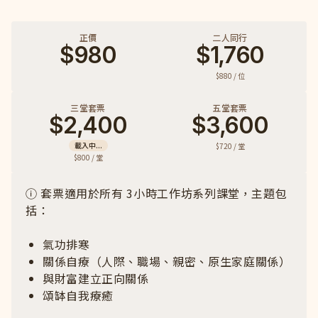
正價
二人同行
$980
$1,760
$880 / 位
三堂套票
五堂套票
$2,400
$3,600
載入中...
$720 / 堂
$800 / 堂
ⓘ 套票適用於所有 3小時工作坊系列課堂，主題包
括：
氣功排寒
關係自療（人際、職場、親密、原生家庭關係）
與財富建立正向關係
頌缽自我療癒