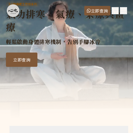
氣功排寒｜氣療、茶療與薑療
3小時療癒工作坊系列
中醫常說，寒氣是百病之根。長期虛寒會導致臟腑功能失調，進
氣功排寒｜氣療、茶療與薑
購物車
立即查詢
導師
Ope
療
Mei Leung
價錢
正價
:
$980
輕鬆啟動身體排寒機制，告別手腳冰冷
二人同行
:
$1,760
三堂套票
:
$2,400
立即查詢
五堂套票
:
$3,600
常見問題
3小時療癒系列套票，有哪些課堂適用？
套票適用於所有 3小時療癒工作坊系列課堂，主題包括： 氣功
3小時療癒工作坊系列，套票有效期多長？
有效期：購買後須於6個月內用完，逾期作廢。
報名後，可以更改場次嗎？
開課3天前，免費改期；如需改期，請 WhatsApp +852 6
購買套票的話，需要一次過決定報名的主題和場次嗎？
不需要。 你可以先選第一堂你想報的主題、場次和套票類型，加入
上課地點在哪裡？