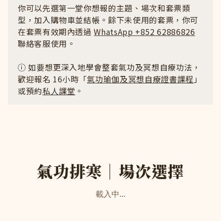
你可以先選第一堂你想報的主題、場次和套票類
型，加入購物車並結帳。餘下未使用的套票，你可
在套票有效期內透過
WhatsApp +852 62886826
聯絡客服使用。
ⓘ 如要想更深入地學會整套氣功及冥想自療功法，
歡迎報名 16小時「
氣功瑜伽及冥想自療證書課程
」
或預約
私人課堂
。
氣功排寒｜場次選擇
載入中...