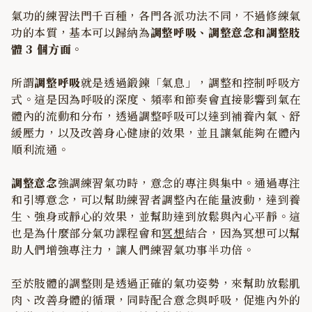
氣功的練習法門千百種，各門各派功法不同，不過修練氣
功的本質，基本可以歸納為
調整呼吸、調整意念和調整肢
體 3 個方面
。
所謂
調整呼吸
就是透過鍛鍊「氣息」，調整和控制呼吸方
式。這是因為呼吸的深度、頻率和節奏會直接影響到氣在
體內的流動和分布，透過調整呼吸可以達到補養內氣、舒
緩壓力，以及改善身心健康的效果，並且讓氣能夠在體內
順利流通。
調整意念
強調練習氣功時，意念的專注與集中。通過專注
和引導意念，可以幫助練習者調整內在能量波動，達到養
生、強身或靜心的效果，並幫助達到放鬆與內心平靜。這
也是為什麼部分氣功課程會和
冥想
結合，因為冥想可以幫
助人們增強專注力，讓人們練習氣功事半功倍。
至於肢體的調整則是透過正確的氣功姿勢，來幫助放鬆肌
肉、改善身體的循環，同時配合意念與呼吸，促進內外的