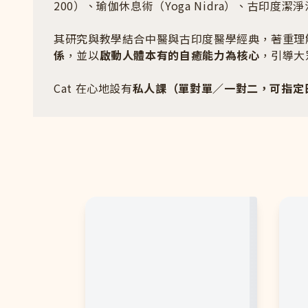
200）、瑜伽休息術（Yoga Nidra）、古印度潔淨
其研究與教學結合中醫與古印度醫學經典，著重理
係
，並以
啟動人體本有的自癒能力為核心
，引導大
Cat 在心地設有
私人課（單對單／一對二，可指定