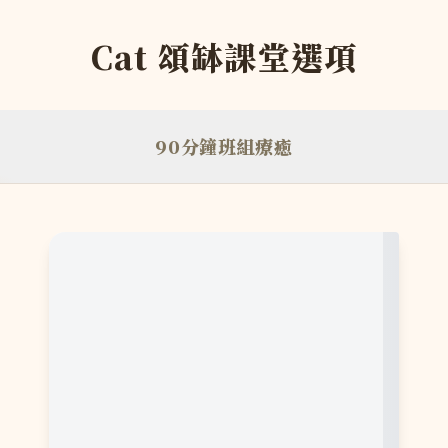
Cat 頌缽課堂選項
90分鐘班組療癒