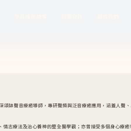
項
學員成功故事
商業合作
關於我們
，資深頌缽聲音療癒導師，專研聲頻與泛音療癒應用，涵蓋人聲
癒、情志療法及治心養神的整全醫學觀；亦曾接受多個身心療癒