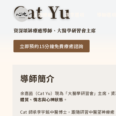
Cat Yu
Cat Yu
主題療癒
課堂選項
導師選
資深頌缽療癒導師、大醫學研習會主席
立即預約15分鐘免費療癒諮詢
導師簡介
余嘉茵（Cat Yu）現為「大醫學研習會」主席
體質、情志與心神狀態
。
Cat 師承李宇銘中醫博士，跟隨研習中醫望神療