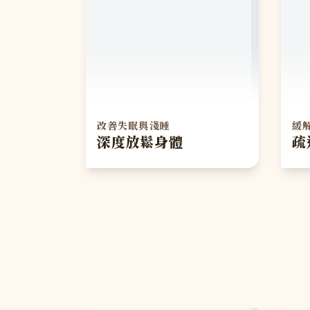
改善失眠與淺睡
緩
深度放鬆身體
疏