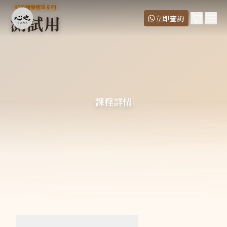
測試用
90分鐘療癒課系列
demo meta description
測試用
購物車
立即查詢
價錢
Ope
單人
:
$5
二人同行
:
$6
常見問題
如何報名？
心地 Vijnana 的課堂和服務都採用預約制，如想報名，你可以
課程詳情
上課地點在哪裡？
上課地點在心地 Vijnana 於銅鑼灣自設的療癒中心，離時代廣
上課要穿甚麼衣服？
請穿著寬鬆自在的衣服，方便躺下或盤坐 請避免穿著過鬆或過
一整天的課程會很累嗎？
只要有基本的行動、理解和溝通能力，就適合參加本課程。 課程
我無法盤坐，可以參加嗎？
絕對可以！我們有提供專門設計的打坐椅給無法盤坐的學員；唯