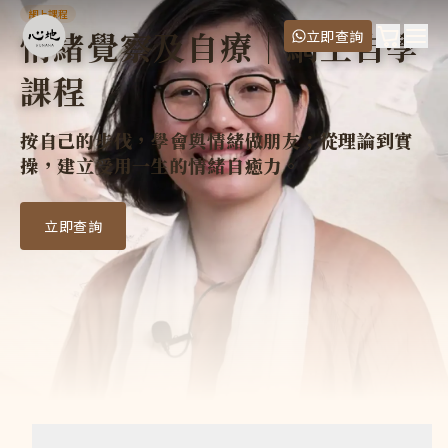
情緒覺察及自療｜網上自學課程
網上課程
「情緒覺察及自療」是七星期的網上自學課程，由 Mei Le
情緒覺察及自療｜網上自學
購物車
立即查詢
導師
Ope
課程
Mei Leung
價錢
限時優惠價
:
$1,880
(原價 $3,880)
按自己的步伐，學會與情緒做朋友；從理論到實
情緒覺察卡(單獨購買)
:
$320
操，建立受用一生的情緒自癒力。
常見問題
這是一個直播課程嗎？我需要特定時間上課嗎？
這是一個完全自學的網上課程（Self-paced Course
立即查詢
如果我在練習中遇到問題，可以向誰發問？
課程設有專屬的網上學習平台。你可以在平台上留下你的疑問或
「情緒覺察卡」會如何寄給我？
報名成功後，我們會將「情緒覺察卡」以本地順豐到付的方式寄
課程影片可以觀看多久？
由報名當日起計，你可以在一年內無限次登入平台重溫所有影片