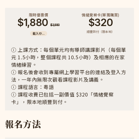
限時優惠價
情緒覺察卡(單獨購買)
$1,880
$320
$3,880
順豐到付（限本地）
載入中...
ⓘ 上課方式：每個單元均有導師講課影片（每個單
元 1.5小時，整個課程共 10.5小時）及相應的在家
情緒練習。
ⓘ 報名後會收到專屬網上學習平台的連結及登入方
法，一年內無限次觀看課程影片及講義。
ⓘ 課程語言：粵語
ⓘ 課程收費已包括一副價值 $320「情緒覺察
卡」，限本地順豐到付。
報名方法